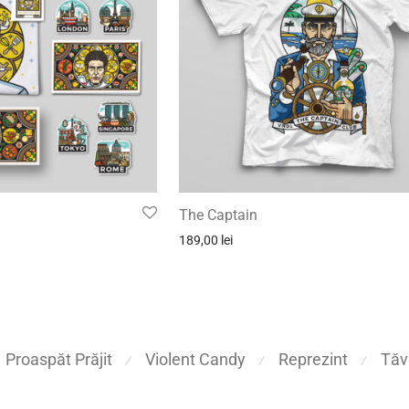
The Captain
189,00
lei
Proaspăt Prăjit
Violent Candy
Reprezint
Tăv
⁄
⁄
⁄