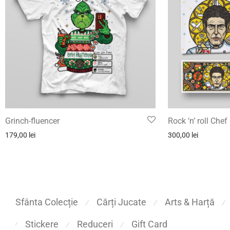
Grinch-fluencer
Rock ‘n’ roll Chef
179,00
lei
300,00
lei
Sfânta Colecție
Cărți Jucate
Arts & Harță
⁄
⁄
⁄
Stickere
Reduceri
Gift Card
⁄
⁄
⁄