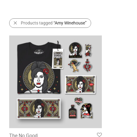
Products tagged
“Amy Winehouse”
The No Good