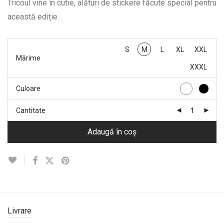
Tricoul vine în cutie, alături de stickere făcute special pentru
această ediție.
S
M
L
XL
XXL
Mărime
XXXL
Culoare
Cantitate
Adaugă în coș
Livrare