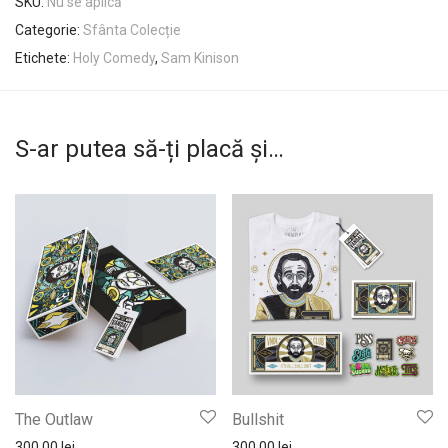
SKU:
Nu se aplică
Categorie:
Sfânta Colecție
Etichete:
Holy Comedy
,
Sam Kinison
S-ar putea să-ți placă și…
The Outlaw
Bullshit
300,00
lei
300,00
lei