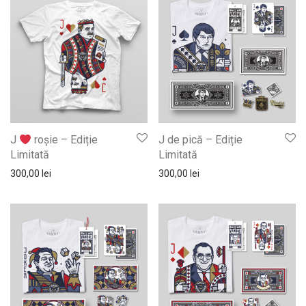
J
roșie – Ediție
J de pică – Ediție
Limitată
Limitată
300,00
lei
300,00
lei