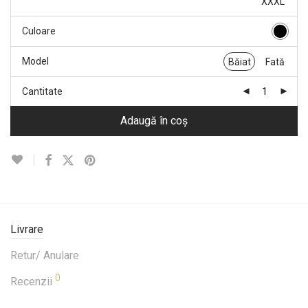
XXXL
Culoare
Model
Băiat
Fată
Cantitate
Adaugă în coș
Livrare
Retur/ Anulare
0
Recenzii