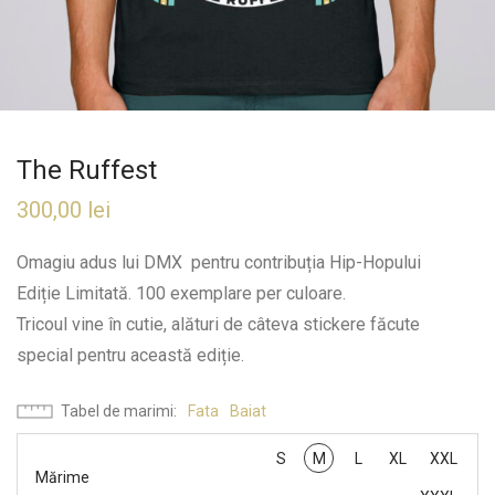
The Ruffest
300,00
lei
Omagiu adus lui DMX pentru contribuția Hip-Hopului
Ediție Limitată. 100 exemplare per culoare.
Tricoul vine în cutie, alături de câteva stickere făcute
special pentru această ediție.
Tabel de marimi
Fata
Baiat
S
M
L
XL
XXL
Mărime